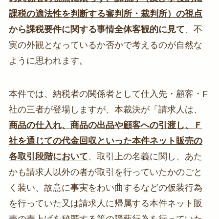
課税の適法性を判断する審判所・裁判所）の視点
から課税要件に関する事情全体客観的に見て
、不
実の外観となっているか否かで考えるのが自然な
ように思われます。
本件では、納税者の関係者として仕入先・顧客・F
社の三者が登場しますが、本裁決が「請求人は、
商品の仕入れ、商品の出品や顧客への引渡し、Ｆ
社を通じての代金回収といった本件ネット販売の
各取引段階において
、取引上の名義に関し、あた
かも請求人以外の者が取引を行っていたかのごと
く装い、故意に事実をわい曲するなどの仮装行為
を行っていた又は請求人に帰属する本件ネット販
売の売上げを秘匿する等の隠蔽行為を行っていた