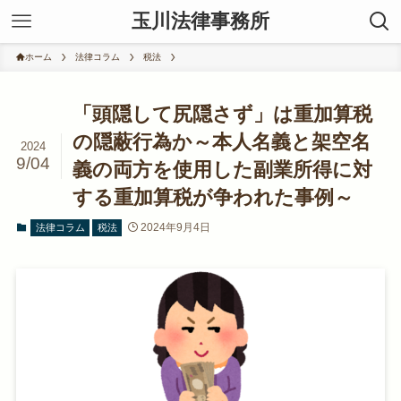
玉川法律事務所
ホーム
法律コラム
税法
「頭隠して尻隠さず」は重加算税
の隠蔽行為か～本人名義と架空名
2024
9/04
義の両方を使用した副業所得に対
する重加算税が争われた事例～
2024年9月4日
法律コラム
税法