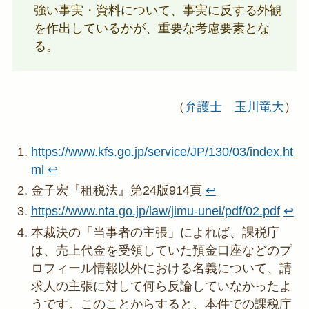
強い事実・資料について、事実に反する外観
を作出しているかが、重要な考慮要素とな
る。
（
弁護士 玉川竜大
）
https://www.kfs.go.jp/service/JP/130/03/index.ht
ml
↩︎
金子宏『租税法』第24版914頁
↩︎
https://www.nta.go.jp/law/jimu-unei/pdf/02.pdf
↩︎
本裁決の「当事者の主張」によれば、課税庁
は、売上代金を受領していた預金口座などのプ
ロフィール情報以外における名義について、請
求人の主張に対して何ら反論していなかったよ
うです。このことからすると、本件での課税庁