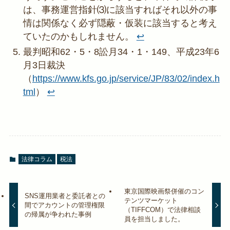
は、事務運営指針⑶に該当すればそれ以外の事
情は関係なく必ず隠蔽・仮装に該当すると考え
ていたのかもしれません。
↩︎
最判昭和62・5・8訟月34・1・149、平成23年6
月3日裁決
（
https://www.kfs.go.jp/service/JP/83/02/index.h
tml
）
↩︎
法律コラム
税法
東京国際映画祭併催のコン
SNS運用業者と委託者との
テンツマーケット
間でアカウントの管理権限
（TIFFCOM）で法律相談
の帰属が争われた事例
員を担当しました。