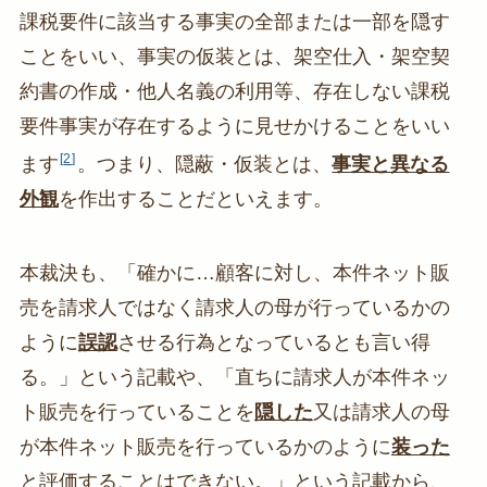
課税要件に該当する事実の全部または一部を隠す
ことをいい、事実の仮装とは、架空仕入・架空契
約書の作成・他人名義の利用等、存在しない課税
要件事実が存在するように見せかけることをいい
2
ます
。つまり、隠蔽・仮装とは、
事実と異なる
外観
を作出することだといえます。
本裁決も、「確かに…顧客に対し、本件ネット販
売を請求人ではなく請求人の母が行っているかの
ように
誤認
させる行為となっているとも言い得
る。」という記載や、「直ちに請求人が本件ネッ
ト販売を行っていることを
隠した
又は請求人の母
が本件ネット販売を行っているかのように
装った
と評価することはできない。」という記載から、